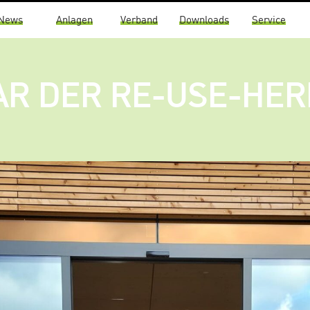
News
Anlagen
Verband
Downloads
Service
AR DER RE-USE-HER