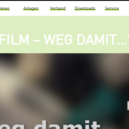
News
Anlagen
Verband
Downloads
Service
FILM – WEG DAMIT…