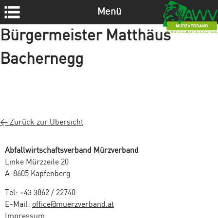
Menü
Z
Bürgermeister Matthäus
u
m
Bachernegg
I
n
h
a
l
< Zurück zur Übersicht
t
s
p
Abfallwirtschaftsverband Mürzverband
r
Linke Mürzzeile 20
i
A-8605 Kapfenberg
n
g
Tel: +43 3862 / 22740
e
E-Mail:
office@muerzverband.at
n
Impressum