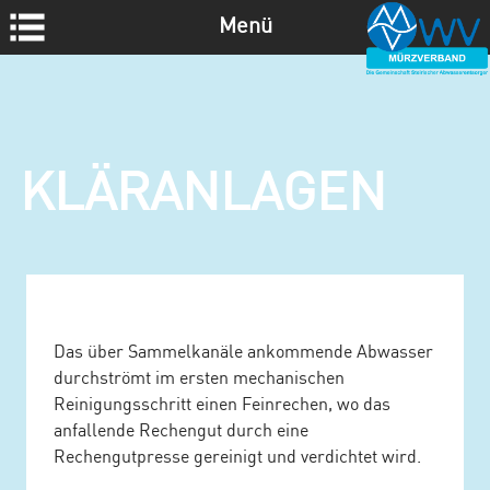
Menü
Z
u
m
I
n
KLÄRANLAGEN
h
a
l
t
s
p
Das über Sammelkanäle ankommende Abwasser
r
durchströmt im ersten mechanischen
i
Reinigungsschritt einen Feinrechen, wo das
n
anfallende Rechengut durch eine
g
Rechengutpresse gereinigt und verdichtet wird.
e
n