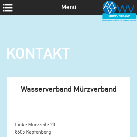
Menü
Z
u
m
I
n
KONTAKT
h
a
l
t
s
Wasserverband Mürzverband
p
r
i
n
g
Linke Mürzzeile 20
e
8605 Kapfenberg
n