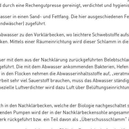
 durch eine Rechengutpresse gereinigt, verdichtet und hygieni
sser in einen Sand- und Fettfang. Die hier ausgeschiedenen Fe
andwäscher) zugeführt.
 Abwasser zu den Vorklärbecken, wo leichtere Schwebstoffe auf
en. Mittels einer Räumeinrichtung wird dieser Schlamm in die
ser mit dem aus der Nachklärung zurückgeführten Belebtsch
geführt. Die mit dem Abwasser ankommenden Bakterien, Hefen u
in den Flocken nehmen die Abwasserinhaltsstoffe auf, „veratm
Arbeit sehr viel Sauerstoff brauchen, muss das Abwasser ständi
ezielle Luftverdichter wird dazu Luft über Belüftungseinrich
h in den Nachklärbecken, welche der Biologie nachgeschaltet s
enden Pumpen wird der in der Nachklärbeckensohle angesam
werk rückgeführt bzw. ein Teil davon als „Überschussschlamm“